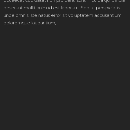
occaecat cupidatat non proident, sunt in culpa qui officia
deserunt mollit anim id est laborum. Sed ut perspiciatis
unde omnis iste natus error sit voluptatem accusantium
doloremque laudantium,